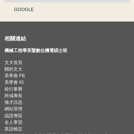
賀!!111年度機械系林承鴻同學通過『大專生研究計畫』
GOOGLE
賀 !! 本系林承鴻同學榮獲110學年度第2學期優良教學助理
【新鮮人訊息】系主任給本系新生的話
相關連結
賀!!!黃正自老師獲選為110學年度院教學傑出教師
機械工程學系暨數位機電碩士班
賀!!115年度機械系張竣翔同學、呂彥均同學通過『大專學生研究計畫』
文大首頁
關於文大
【新生組群】機械系115學年度入學新生群組。
系學會 FB
系學會 IG
校行事曆
賀 !! 本系吳冠廷同學榮獲113學年度第1學期優良教學助理
跨域專長
徵才訊息
賀 !! 本系盧芃睿同學榮獲112學年度第2學期優良教學助理
網站管理
認證專區
賀!!!江沅晉老師獲選為112學年度教學傑出教師
全人學習
英語檢定
賀!!!陳為仁老師獲選為111學年度校教學優良教師