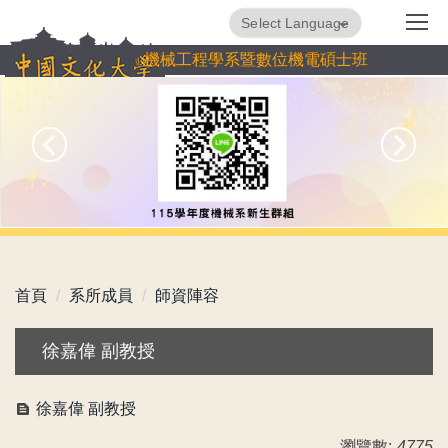
跳
Powered by
Translate
到
機械工程學系暨數位機電碩士班
主
要
內
容
區
首頁
系所成員
師資陣容
徐嘉偉 副教授
徐嘉偉 副教授
瀏覽數:
4775