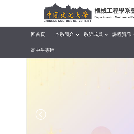
跳
機械工程學系
到
Department of Mechanical E
主
要
內
回首頁
本系簡介
系所成員
課程資訊
容
區
高中生專區