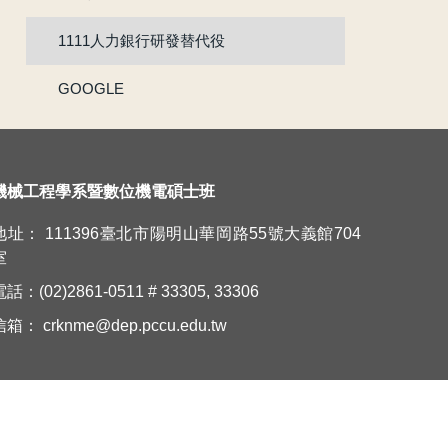
1111人力銀行研發替代役
賀!!111年度機械系林承鴻同學通過『大專生研究計畫』
GOOGLE
賀 !! 本系林承鴻同學榮獲110學年度第2學期優良教學助理
【新鮮人訊息】系主任給本系新生的話
賀!!!黃正自老師獲選為110學年度院教學傑出教師
機械工程學系暨數位機電碩士班
地址： 111396臺北市陽明山華岡路55號大義館704
賀!!115年度機械系張竣翔同學、呂彥均同學通過『大專學生研究計畫』
室
【新生組群】機械系115學年度入學新生群組。
話：(02)2861-0511 # 33305, 33306
信箱：
crknme@dep.pccu.edu.tw
賀 !! 本系吳冠廷同學榮獲113學年度第1學期優良教學助理
賀 !! 本系盧芃睿同學榮獲112學年度第2學期優良教學助理
賀!!!江沅晉老師獲選為112學年度教學傑出教師