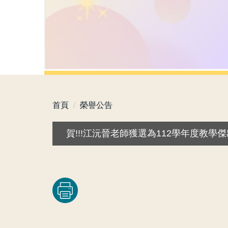
首頁
榮譽公告
賀!!!江沅晉老師獲選為112學年度教學