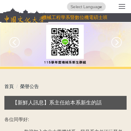
跳
Powered by
Translate
到
機械工程學系暨數位機電碩士班
主
要
內
容
區
首頁
榮譽公告
【新鮮人訊息】系主任給本系新生的話
各位同學好: