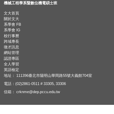
賀!!115年度機械系張竣翔同學、呂彥均同學通過『大專學生研究計畫』
機械工程學系暨數位機電碩士班
文大首頁
【新生組群】機械系115學年度入學新生群組。
關於文大
系學會 FB
賀 !! 本系吳冠廷同學榮獲113學年度第1學期優良教學助理
系學會 IG
校行事曆
賀 !! 本系盧芃睿同學榮獲112學年度第2學期優良教學助理
跨域專長
徵才訊息
賀!!!江沅晉老師獲選為112學年度教學傑出教師
網站管理
認證專區
賀!!!陳為仁老師獲選為111學年度校教學優良教師
全人學習
英語檢定
賀!!111年度機械系林承鴻同學通過『大專生研究計畫』
地址： 111396臺北市陽明山華岡路55號大義館704室
電話：(02)2861-0511 # 33305, 33306
賀 !! 本系林承鴻同學榮獲110學年度第2學期優良教學助理
信箱：
crknme@dep.pccu.edu.tw
【新鮮人訊息】系主任給本系新生的話
賀!!!黃正自老師獲選為110學年度院教學傑出教師