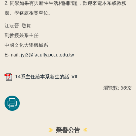
2. 同學如果有與新生生活相關問題，歡迎來電本系或教務
處、學務處相關單位。
江沅晉 敬賀
副教授兼系主任
中國文化大學機械系
E-mail:
jyj3@faculty.pccu.edu.tw
114系主任給本系新生的話.pdf
瀏覽數:
3692
賀!!115年度機械系張竣翔同學、呂彥均同學通過『大專學生研究計畫』
榮譽公告
【新生組群】機械系115學年度入學新生群組。