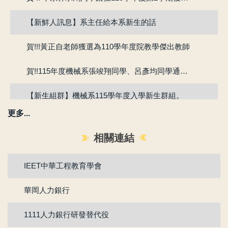
【新鮮人訊息】系主任給本系新生的話
賀!!!黃正自老師獲選為110學年度院教學傑出教師
賀!!115年度機械系張竣翔同學、呂彥均同學通過『大專學生研究計畫』
【新生組群】機械系115學年度入學新生群組。
更多...
賀 !! 本系吳冠廷同學榮獲113學年度第1學期優良教學助理
相關連結
賀 !! 本系盧芃睿同學榮獲112學年度第2學期優良教學助理
IEET中華工程教育學會
賀!!!江沅晉老師獲選為112學年度教學傑出教師
華岡人力銀行
賀!!!陳為仁老師獲選為111學年度校教學優良教師
1111人力銀行研發替代役
賀!!111年度機械系林承鴻同學通過『大專生研究計畫』