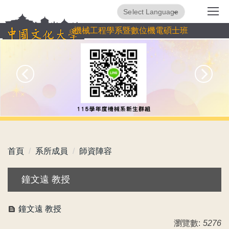
跳
Powered by
Translate
到
機械工程學系暨數位機電碩士班
主
要
內
容
區
首頁
系所成員
師資陣容
鐘文遠 教授
鐘文遠 教授
瀏覽數:
5276