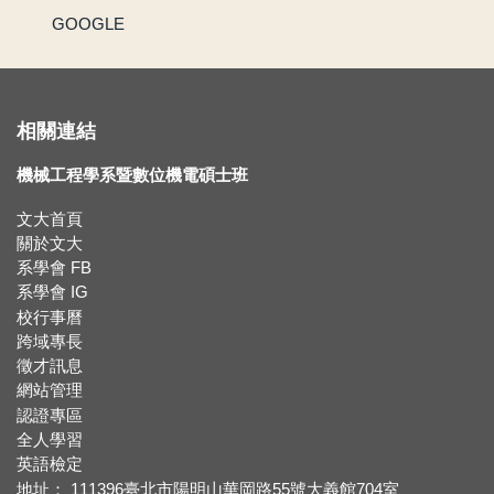
GOOGLE
賀 !! 本系林承鴻同學榮獲110學年度第2學期優良教學助理
【新鮮人訊息】系主任給本系新生的話
相關連結
賀!!!黃正自老師獲選為110學年度院教學傑出教師
機械工程學系暨數位機電碩士班
賀!!115年度機械系張竣翔同學、呂彥均同學通過『大專學生研究計畫』
文大首頁
【新生組群】機械系115學年度入學新生群組。
關於文大
系學會 FB
賀 !! 本系吳冠廷同學榮獲113學年度第1學期優良教學助理
系學會 IG
校行事曆
跨域專長
賀 !! 本系盧芃睿同學榮獲112學年度第2學期優良教學助理
徵才訊息
網站管理
賀!!!江沅晉老師獲選為112學年度教學傑出教師
認證專區
全人學習
賀!!!陳為仁老師獲選為111學年度校教學優良教師
英語檢定
地址： 111396臺北市陽明山華岡路55號大義館704室