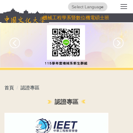
跳
Powered by
Translate
到
機械工程學系暨數位機電碩士班
主
要
內
容
區
首頁
認證專區
認證專區