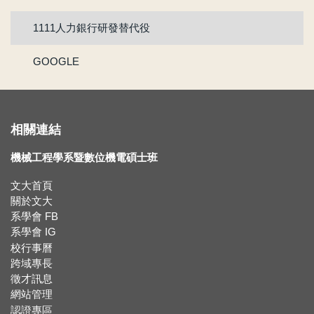
賀!!!陳為仁老師獲選為111學年度校教學優良教師
1111人力銀行研發替代役
賀!!111年度機械系林承鴻同學通過『大專生研究計畫』
GOOGLE
賀 !! 本系林承鴻同學榮獲110學年度第2學期優良教學助理
【新鮮人訊息】系主任給本系新生的話
相關連結
賀!!!黃正自老師獲選為110學年度院教學傑出教師
機械工程學系暨數位機電碩士班
賀!!115年度機械系張竣翔同學、呂彥均同學通過『大專學生研究計畫』
文大首頁
關於文大
【新生組群】機械系115學年度入學新生群組。
系學會 FB
系學會 IG
賀 !! 本系吳冠廷同學榮獲113學年度第1學期優良教學助理
校行事曆
跨域專長
徵才訊息
賀 !! 本系盧芃睿同學榮獲112學年度第2學期優良教學助理
網站管理
認證專區