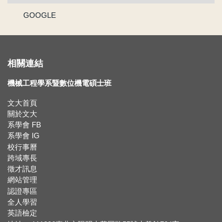
GOOGLE
賀 !! 本系林承鴻同學榮獲110學年度第2學期優良教學助理
【新鮮人訊息】系主任給本系新生的話
相關連結
賀!!!黃正自老師獲選為110學年度院教學傑出教師
機械工程學系暨數位機電碩士班
賀!!115年度機械系張竣翔同學、呂彥均同學通過『大專學生研究計畫』
文大首頁
關於文大
【新生組群】機械系115學年度入學新生群組。
系學會 FB
系學會 IG
賀 !! 本系吳冠廷同學榮獲113學年度第1學期優良教學助理
校行事曆
跨域專長
賀 !! 本系盧芃睿同學榮獲112學年度第2學期優良教學助理
徵才訊息
網站管理
賀!!!江沅晉老師獲選為112學年度教學傑出教師
認證專區
全人學習
賀!!!陳為仁老師獲選為111學年度校教學優良教師
英語檢定