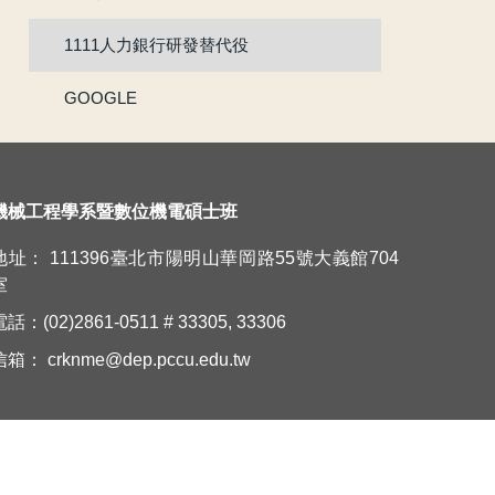
1111人力銀行研發替代役
賀!!111年度機械系林承鴻同學通過『大專生研究計畫』
GOOGLE
賀 !! 本系林承鴻同學榮獲110學年度第2學期優良教學助理
【新鮮人訊息】系主任給本系新生的話
賀!!!黃正自老師獲選為110學年度院教學傑出教師
機械工程學系暨數位機電碩士班
地址： 111396臺北市陽明山華岡路55號大義館704
賀!!115年度機械系張竣翔同學、呂彥均同學通過『大專學生研究計畫』
室
【新生組群】機械系115學年度入學新生群組。
話：(02)2861-0511 # 33305, 33306
信箱：
crknme@dep.pccu.edu.tw
賀 !! 本系吳冠廷同學榮獲113學年度第1學期優良教學助理
賀 !! 本系盧芃睿同學榮獲112學年度第2學期優良教學助理
賀!!!江沅晉老師獲選為112學年度教學傑出教師