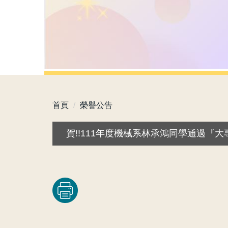
首頁
榮譽公告
賀!!111年度機械系林承鴻同學通過『