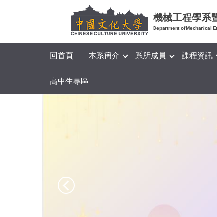
跳
機械工程學系
到
Department of Mechanical E
主
要
內
回首頁
本系簡介
系所成員
課程資訊
容
區
高中生專區