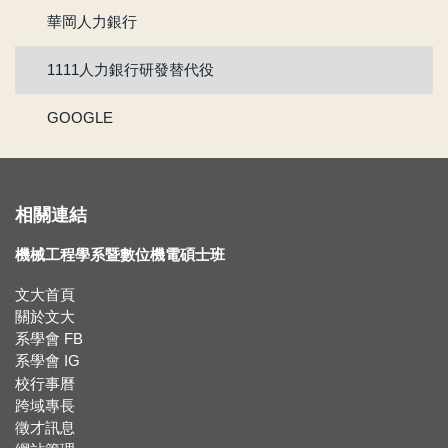
華岡人力銀行
賀!!!陳為仁老師獲選為111學年度校教學優良教師
1111人力銀行研發替代役
賀!!111年度機械系林承鴻同學通過『大專生研究計畫』
GOOGLE
賀 !! 本系林承鴻同學榮獲110學年度第2學期優良教學助理
【新鮮人訊息】系主任給本系新生的話
相關連結
賀!!!黃正自老師獲選為110學年度院教學傑出教師
機械工程學系暨數位機電碩士班
賀!!115年度機械系張竣翔同學、呂彥均同學通過『大專學生研究計畫』
文大首頁
關於文大
【新生組群】機械系115學年度入學新生群組。
系學會 FB
系學會 IG
賀 !! 本系吳冠廷同學榮獲113學年度第1學期優良教學助理
校行事曆
跨域專長
徵才訊息
賀 !! 本系盧芃睿同學榮獲112學年度第2學期優良教學助理