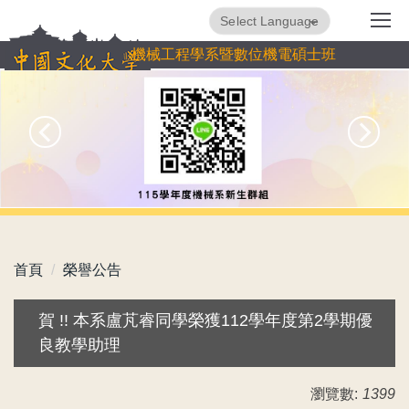
跳
Powered by
Translate
到
機械工程學系暨數位機電碩士班
主
要
內
容
區
首頁
榮譽公告
賀 !! 本系盧芃睿同學榮獲112學年度第2學期優
良教學助理
瀏覽數:
1399