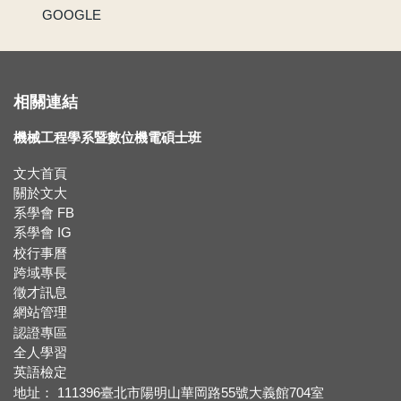
GOOGLE
賀 !! 本系林承鴻同學榮獲110學年度第2學期優良教學助理
【新鮮人訊息】系主任給本系新生的話
相關連結
賀!!!黃正自老師獲選為110學年度院教學傑出教師
機械工程學系暨數位機電碩士班
賀!!115年度機械系張竣翔同學、呂彥均同學通過『大專學生研究計畫』
文大首頁
關於文大
【新生組群】機械系115學年度入學新生群組。
系學會 FB
系學會 IG
校行事曆
賀 !! 本系吳冠廷同學榮獲113學年度第1學期優良教學助理
跨域專長
徵才訊息
賀 !! 本系盧芃睿同學榮獲112學年度第2學期優良教學助理
網站管理
認證專區
賀!!!江沅晉老師獲選為112學年度教學傑出教師
全人學習
英語檢定
賀!!!陳為仁老師獲選為111學年度校教學優良教師
地址： 111396臺北市陽明山華岡路55號大義館704室