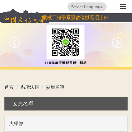
跳
Powered by
Translate
到
機械工程學系暨數位機電碩士班
主
要
內
容
區
首頁
系所法規
委員名單
委員名單
大學部