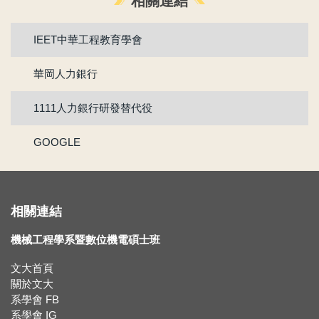
相關連結
賀 !! 本系盧芃睿同學榮獲112學年度第2學期優良教學助理
IEET中華工程教育學會
賀!!!江沅晉老師獲選為112學年度教學傑出教師
華岡人力銀行
賀!!!陳為仁老師獲選為111學年度校教學優良教師
1111人力銀行研發替代役
賀!!111年度機械系林承鴻同學通過『大專生研究計畫』
GOOGLE
賀 !! 本系林承鴻同學榮獲110學年度第2學期優良教學助理
【新鮮人訊息】系主任給本系新生的話
相關連結
賀!!!黃正自老師獲選為110學年度院教學傑出教師
機械工程學系暨數位機電碩士班
賀!!115年度機械系張竣翔同學、呂彥均同學通過『大專學生研究計畫』
文大首頁
【新生組群】機械系115學年度入學新生群組。
關於文大
系學會 FB
系學會 IG
賀 !! 本系吳冠廷同學榮獲113學年度第1學期優良教學助理