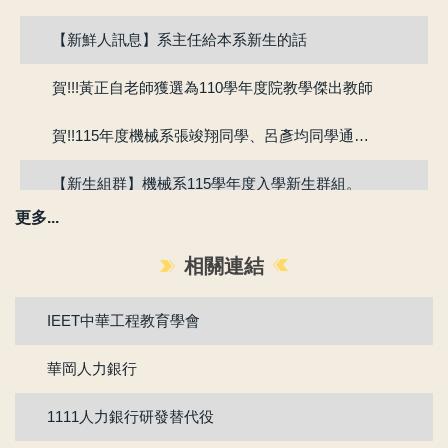
【新鮮人訊息】系主任給本系新生的話
賀!!!黃正自老師獲選為110學年度院教學傑出教師
賀!!115年度機械系張竣翔同學、呂彥均同學通過『大專學生研究計畫』
【新生組群】機械系115學年度入學新生群組。
更多...
賀 !! 本系吳冠廷同學榮獲113學年度第1學期優良教學助理
相關連結
賀 !! 本系盧芃睿同學榮獲112學年度第2學期優良教學助理
IEET中華工程教育學會
賀!!!江沅晉老師獲選為112學年度教學傑出教師
華岡人力銀行
賀!!!陳為仁老師獲選為111學年度校教學優良教師
1111人力銀行研發替代役
賀!!111年度機械系林承鴻同學通過『大專生研究計畫』