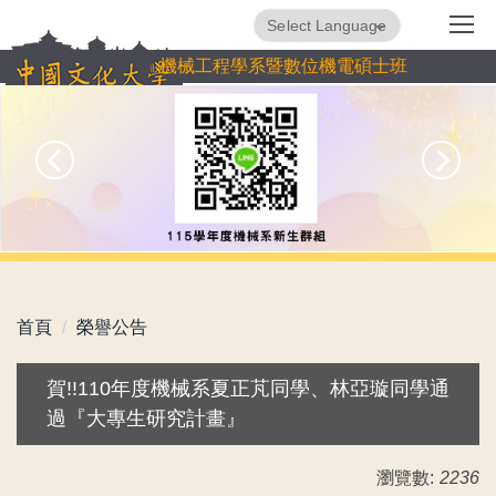
跳
Powered by
Translate
到
機械工程學系暨數位機電碩士班
主
要
內
容
區
首頁
榮譽公告
賀!!110年度機械系夏正芃同學、林亞璇同學通
過『大專生研究計畫』
瀏覽數:
2236