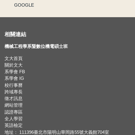
GOOGLE
賀 !! 本系林承鴻同學榮獲110學年度第2學期優良教學助理
【新鮮人訊息】系主任給本系新生的話
相關連結
賀!!!黃正自老師獲選為110學年度院教學傑出教師
機械工程學系暨數位機電碩士班
賀!!115年度機械系張竣翔同學、呂彥均同學通過『大專學生研究計畫』
文大首頁
【新生組群】機械系115學年度入學新生群組。
關於文大
系學會 FB
系學會 IG
賀 !! 本系吳冠廷同學榮獲113學年度第1學期優良教學助理
校行事曆
跨域專長
賀 !! 本系盧芃睿同學榮獲112學年度第2學期優良教學助理
徵才訊息
網站管理
賀!!!江沅晉老師獲選為112學年度教學傑出教師
認證專區
全人學習
賀!!!陳為仁老師獲選為111學年度校教學優良教師
英語檢定
地址： 111396臺北市陽明山華岡路55號大義館704室